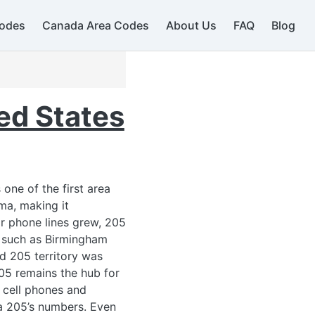
517
734
odes
Canada Area Codes
About Us
FAQ
Blog
440
ed States
419 / 567
724
234 / 330
41
one of the first area
614
ma, making it
937
740
r phone lines grew, 205
s such as Birmingham
ld 205 territory was
513
05 remains the hub for
f cell phones and
a 205’s numbers. Even
681 / 304