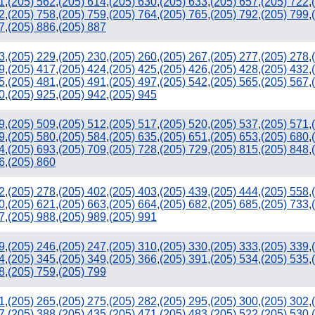
1
,
(205) 562
,
(205) 614
,
(205) 630
,
(205) 633
,
(205) 657
,
(205) 722
,
2
,
(205) 758
,
(205) 759
,
(205) 764
,
(205) 765
,
(205) 792
,
(205) 799
,
7
,
(205) 886
,
(205) 887
3
,
(205) 229
,
(205) 230
,
(205) 260
,
(205) 267
,
(205) 277
,
(205) 278
,
9
,
(205) 417
,
(205) 424
,
(205) 425
,
(205) 426
,
(205) 428
,
(205) 432
,
5
,
(205) 481
,
(205) 491
,
(205) 497
,
(205) 542
,
(205) 565
,
(205) 567
,
0
,
(205) 925
,
(205) 942
,
(205) 945
9
,
(205) 509
,
(205) 512
,
(205) 517
,
(205) 520
,
(205) 537
,
(205) 571
,
9
,
(205) 580
,
(205) 584
,
(205) 635
,
(205) 651
,
(205) 653
,
(205) 680
,
4
,
(205) 693
,
(205) 709
,
(205) 728
,
(205) 729
,
(205) 815
,
(205) 848
,
6
,
(205) 860
2
,
(205) 278
,
(205) 402
,
(205) 403
,
(205) 439
,
(205) 444
,
(205) 558
,
0
,
(205) 621
,
(205) 663
,
(205) 664
,
(205) 682
,
(205) 685
,
(205) 733
,
7
,
(205) 988
,
(205) 989
,
(205) 991
9
,
(205) 246
,
(205) 247
,
(205) 310
,
(205) 330
,
(205) 333
,
(205) 339
,
4
,
(205) 345
,
(205) 349
,
(205) 366
,
(205) 391
,
(205) 534
,
(205) 535
,
8
,
(205) 759
,
(205) 799
1
,
(205) 265
,
(205) 275
,
(205) 282
,
(205) 295
,
(205) 300
,
(205) 302
,
7
,
(205) 388
,
(205) 435
,
(205) 471
,
(205) 483
,
(205) 522
,
(205) 530
,