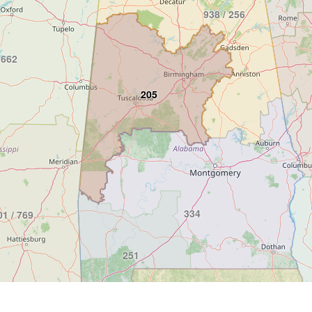
938 / 256
662
205
334
01 / 769
251
228