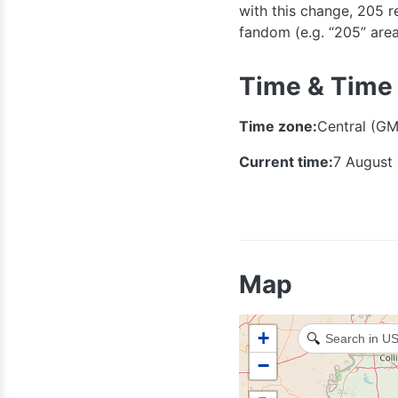
with this change, 205 re
fandom (e.g. “205” area 
573
Time & Time
Time zone:
Central (GM
417
Current time:
7 August
Map
479
501
+
🔍
−