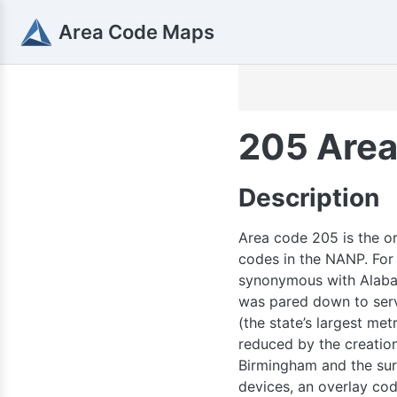
515
319
Area Code Maps
641
205 Area
309
Description
Area code 205 is the or
codes in the NANP. For 
synonymous with Alabam
660
was pared down to serv
816
(the state’s largest me
reduced by the creatio
Birmingham and the surr
314
devices, an overlay co
636