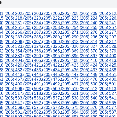
s
01
,
(205) 202
,
(205) 203
,
(205) 206
,
(205) 208
,
(205) 209
,
(205) 212
15
,
(205) 218
,
(205) 220
,
(205) 222
,
(205) 223
,
(205) 224
,
(205) 226
30
,
(205) 231
,
(205) 234
,
(205) 235
,
(205) 238
,
(205) 240
,
(205) 241
50
,
(205) 251
,
(205) 252
,
(205) 253
,
(205) 254
,
(205) 255
,
(205) 257
64
,
(205) 266
,
(205) 267
,
(205) 268
,
(205) 271
,
(205) 276
,
(205) 277
81
,
(205) 283
,
(205) 285
,
(205) 289
,
(205) 290
,
(205) 296
,
(205) 297
05
,
(205) 306
,
(205) 307
,
(205) 309
,
(205) 313
,
(205) 314
,
(205) 317
22
,
(205) 323
,
(205) 324
,
(205) 325
,
(205) 326
,
(205) 327
,
(205) 328
52
,
(205) 354
,
(205) 356
,
(205) 365
,
(205) 369
,
(205) 370
,
(205) 379
82
,
(205) 383
,
(205) 390
,
(205) 395
,
(205) 396
,
(205) 397
,
(205) 400
03
,
(205) 404
,
(205) 405
,
(205) 407
,
(205) 408
,
(205) 410
,
(205) 413
18
,
(205) 420
,
(205) 421
,
(205) 422
,
(205) 423
,
(205) 424
,
(205) 425
28
,
(205) 432
,
(205) 433
,
(205) 434
,
(205) 436
,
(205) 437
,
(205) 438
41
,
(205) 443
,
(205) 444
,
(205) 445
,
(205) 447
,
(205) 449
,
(205) 451
61
,
(205) 467
,
(205) 470
,
(205) 475
,
(205) 477
,
(205) 478
,
(205) 480
88
,
(205) 490
,
(205) 491
,
(205) 492
,
(205) 497
,
(205) 500
,
(205) 501
04
,
(205) 506
,
(205) 508
,
(205) 509
,
(205) 510
,
(205) 512
,
(205) 513
16
,
(205) 517
,
(205) 518
,
(205) 520
,
(205) 521
,
(205) 524
,
(205) 527
32
,
(205) 533
,
(205) 536
,
(205) 537
,
(205) 538
,
(205) 540
,
(205) 541
45
,
(205) 547
,
(205) 552
,
(205) 558
,
(205) 560
,
(205) 563
,
(205) 565
68
,
(205) 569
,
(205) 571
,
(205) 572
,
(205) 573
,
(205) 576
,
(205) 577
80
,
(205) 581
,
(205) 582
,
(205) 583
,
(205) 584
,
(205) 585
,
(205) 587
91
,
(205) 592
,
(205) 593
,
(205) 595
,
(205) 598
,
(205) 599
,
(205) 601