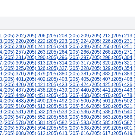
850
s
1
,
(205) 202
,
(205) 206
,
(205) 208
,
(205) 209
,
(205) 212
,
(205) 213
,
8
,
(205) 220
,
(205) 222
,
(205) 223
,
(205) 224
,
(205) 226
,
(205) 231
,
8
,
(205) 240
,
(205) 241
,
(205) 244
,
(205) 249
,
(205) 250
,
(205) 251
,
4
,
(205) 257
,
(205) 263
,
(205) 264
,
(205) 266
,
(205) 268
,
(205) 271
,
9
,
(205) 281
,
(205) 290
,
(205) 296
,
(205) 297
,
(205) 298
,
(205) 304
,
7
,
(205) 309
,
(205) 313
,
(205) 314
,
(205) 317
,
(205) 320
,
(205) 321
,
4
,
(205) 325
,
(205) 326
,
(205) 327
,
(205) 328
,
(205) 329
,
(205) 354
,
9
,
(205) 370
,
(205) 379
,
(205) 380
,
(205) 381
,
(205) 382
,
(205) 383
,
0
,
(205) 401
,
(205) 402
,
(205) 403
,
(205) 405
,
(205) 407
,
(205) 408
,
4
,
(205) 420
,
(205) 421
,
(205) 423
,
(205) 424
,
(205) 425
,
(205) 426
,
4
,
(205) 437
,
(205) 438
,
(205) 439
,
(205) 440
,
(205) 441
,
(205) 443
,
7
,
(205) 449
,
(205) 451
,
(205) 453
,
(205) 458
,
(205) 470
,
(205) 478
,
4
,
(205) 488
,
(205) 490
,
(205) 492
,
(205) 500
,
(205) 501
,
(205) 502
,
6
,
(205) 510
,
(205) 513
,
(205) 515
,
(205) 516
,
(205) 520
,
(205) 521
,
9
,
(205) 531
,
(205) 532
,
(205) 533
,
(205) 536
,
(205) 538
,
(205) 540
,
5
,
(205) 547
,
(205) 552
,
(205) 558
,
(205) 560
,
(205) 563
,
(205) 566
,
2
,
(205) 578
,
(205) 581
,
(205) 582
,
(205) 583
,
(205) 585
,
(205) 587
,
2
,
(205) 593
,
(205) 594
,
(205) 595
,
(205) 598
,
(205) 599
,
(205) 601
,
7
,
(205) 608
,
(205) 612
,
(205) 613
,
(205) 616
,
(205) 617
,
(205) 619
,