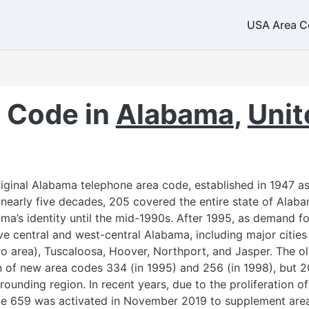
269
224 / 847
USA Area C
331 / 630
779 / 815
708
219 / 574
260
 Code in
Alabama
,
Unit
765
iginal Alabama telephone area code, established in 1947 as 
nearly five decades, 205 covered the entire state of Alaba
217
317
a’s identity until the mid-1990s. After 1995, as demand fo
e central and west-central Alabama, including major citie
tro area), Tuscaloosa, Hoover, Northport, and Jasper. The o
n of new area codes 334 (in 1995) and 256 (in 1998), but 2
ounding region. In recent years, due to the proliferation o
812
de 659 was activated in November 2019 to supplement are