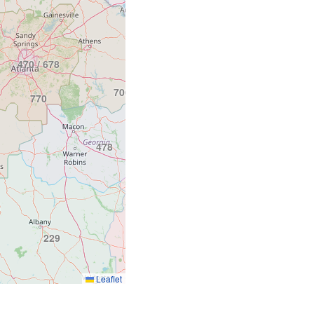
864
803
470 / 678
843
706 / 762
770
478
912
229
Leaflet