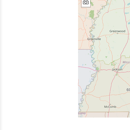
870
318
6
225