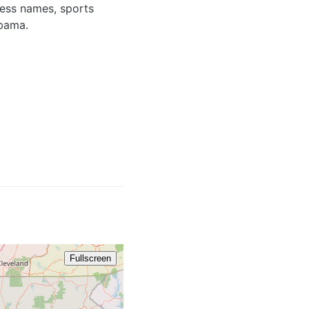
iness names, sports
abama.
859
606
276
336
865
3
828
704 / 980
Fullscreen