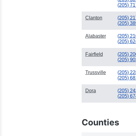
(205) 71
Clanton
(205) 21
(205) 38
Alabaster
(205) 21
(205) 62
Fairfield
(205) 20
(205) 90
Trussville
(205) 22
(205) 68
Dora
(205) 24
(205) 67
Counties