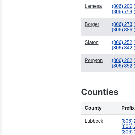
Lamesa
(806) 200
,
(806) 759
,
Borger
(806) 273
,
(806) 886
,
Slaton
(806) 252
,
(806) 842
,
Perryton
(806) 202
,
(806) 852
,
Counties
County
Prefi
Lubbock
(806)
(806)
(806)