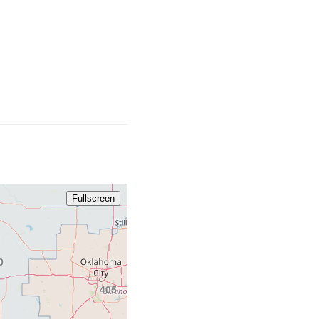
913
620
316
Fullscreen
918
0
405