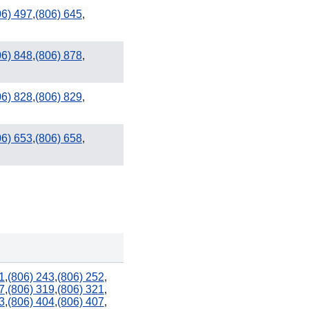
06) 497
,
(806) 645
,
06) 848
,
(806) 878
,
06) 828
,
(806) 829
,
06) 653
,
(806) 658
,
1
,
(806) 243
,
(806) 252
,
7
,
(806) 319
,
(806) 321
,
3
,
(806) 404
,
(806) 407
,