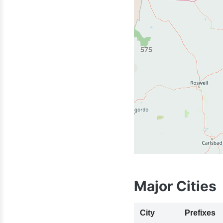
575
Major Cities
915
City
Prefixes