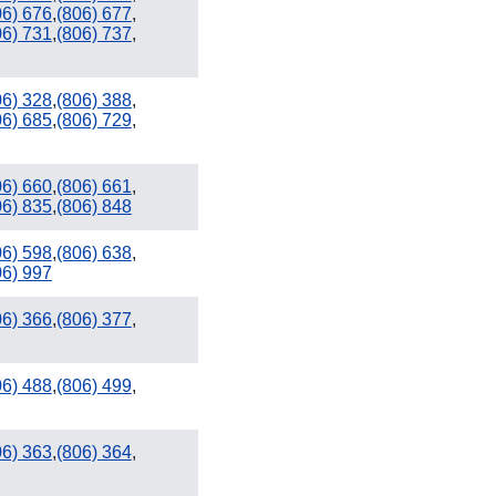
956
06) 676
,
(806) 677
,
06) 731
,
(806) 737
,
06) 328
,
(806) 388
,
06) 685
,
(806) 729
,
06) 660
,
(806) 661
,
06) 835
,
(806) 848
06) 598
,
(806) 638
,
06) 997
06) 366
,
(806) 377
,
06) 488
,
(806) 499
,
06) 363
,
(806) 364
,