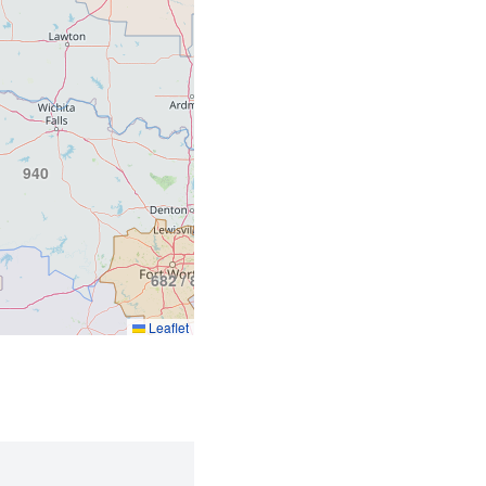
940
214 / 469 / 972
430 / 903
682 / 817
Leaflet
254
936