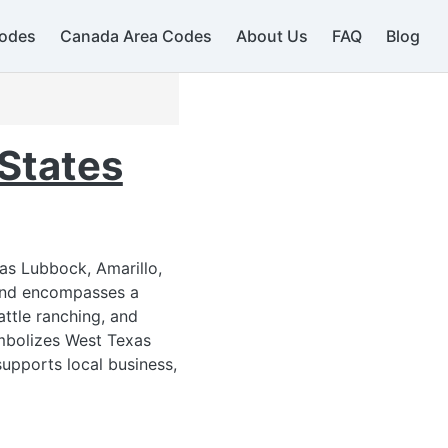
odes
Canada Area Codes
About Us
FAQ
Blog
712
402
 States
as Lubbock, Amarillo,
 and encompasses a
attle ranching, and
mbolizes West Texas
supports local business,
816
785