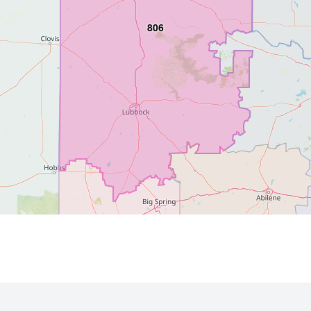
806
325