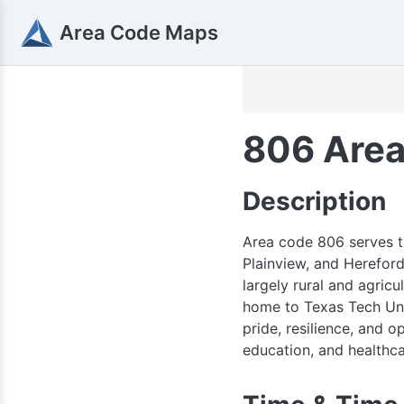
Area Code Maps
806 Area
Description
Area code 806 serves th
Plainview, and Hereford
largely rural and agricu
home to Texas Tech Uni
303 / 720
pride, resilience, and o
970
education, and healthca