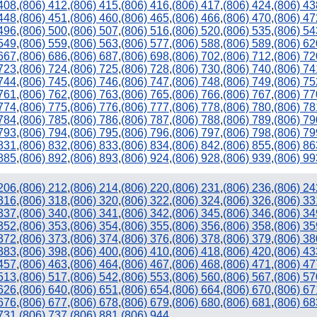
 408
,
(806) 412
,
(806) 415
,
(806) 416
,
(806) 417
,
(806) 424
,
(806) 43
 448
,
(806) 451
,
(806) 460
,
(806) 465
,
(806) 466
,
(806) 470
,
(806) 47
 496
,
(806) 500
,
(806) 507
,
(806) 516
,
(806) 520
,
(806) 535
,
(806) 54
 549
,
(806) 559
,
(806) 563
,
(806) 577
,
(806) 588
,
(806) 589
,
(806) 62
 667
,
(806) 686
,
(806) 687
,
(806) 698
,
(806) 702
,
(806) 712
,
(806) 72
 723
,
(806) 724
,
(806) 725
,
(806) 728
,
(806) 730
,
(806) 740
,
(806) 74
 744
,
(806) 745
,
(806) 746
,
(806) 747
,
(806) 748
,
(806) 749
,
(806) 75
 761
,
(806) 762
,
(806) 763
,
(806) 765
,
(806) 766
,
(806) 767
,
(806) 77
 774
,
(806) 775
,
(806) 776
,
(806) 777
,
(806) 778
,
(806) 780
,
(806) 78
 784
,
(806) 785
,
(806) 786
,
(806) 787
,
(806) 788
,
(806) 789
,
(806) 79
 793
,
(806) 794
,
(806) 795
,
(806) 796
,
(806) 797
,
(806) 798
,
(806) 79
 831
,
(806) 832
,
(806) 833
,
(806) 834
,
(806) 842
,
(806) 855
,
(806) 86
 885
,
(806) 892
,
(806) 893
,
(806) 924
,
(806) 928
,
(806) 939
,
(806) 99
 206
,
(806) 212
,
(806) 214
,
(806) 220
,
(806) 231
,
(806) 236
,
(806) 24
 316
,
(806) 318
,
(806) 320
,
(806) 322
,
(806) 324
,
(806) 326
,
(806) 33
 337
,
(806) 340
,
(806) 341
,
(806) 342
,
(806) 345
,
(806) 346
,
(806) 34
 352
,
(806) 353
,
(806) 354
,
(806) 355
,
(806) 356
,
(806) 358
,
(806) 35
 372
,
(806) 373
,
(806) 374
,
(806) 376
,
(806) 378
,
(806) 379
,
(806) 38
 383
,
(806) 398
,
(806) 400
,
(806) 410
,
(806) 418
,
(806) 420
,
(806) 43
 457
,
(806) 463
,
(806) 464
,
(806) 467
,
(806) 468
,
(806) 471
,
(806) 47
 513
,
(806) 517
,
(806) 542
,
(806) 553
,
(806) 560
,
(806) 567
,
(806) 57
 626
,
(806) 640
,
(806) 651
,
(806) 654
,
(806) 664
,
(806) 670
,
(806) 67
 676
,
(806) 677
,
(806) 678
,
(806) 679
,
(806) 680
,
(806) 681
,
(806) 68
 731
,
(806) 737
,
(806) 881
,
(806) 944