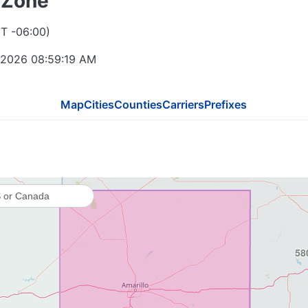
 Zone
T -06:00)
 2026 08:59:19 AM
Map
Cities
Counties
Carriers
Prefixes
58