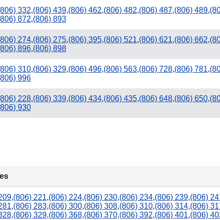
(806) 332
,
(806) 439
,
(806) 462
,
(806) 482
,
(806) 487
,
(806) 489
,
(8
(806) 872
,
(806) 893
(806) 274
,
(806) 275
,
(806) 395
,
(806) 521
,
(806) 621
,
(806) 662
,
(8
(806) 896
,
(806) 898
(806) 310
,
(806) 329
,
(806) 496
,
(806) 563
,
(806) 728
,
(806) 781
,
(8
(806) 996
(806) 228
,
(806) 339
,
(806) 434
,
(806) 435
,
(806) 648
,
(806) 650
,
(8
(806) 930
xes
 209
,
(806) 221
,
(806) 224
,
(806) 230
,
(806) 234
,
(806) 239
,
(806) 24
 281
,
(806) 283
,
(806) 300
,
(806) 308
,
(806) 310
,
(806) 314
,
(806) 31
 328
,
(806) 329
,
(806) 368
,
(806) 370
,
(806) 392
,
(806) 401
,
(806) 40