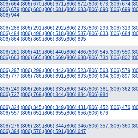
(806) 664
,
(806) 670
,
(806) 671
,
(806) 672
,
(806) 673
,
(806) 674
,
(8
(806) 679
,
(806) 680
,
(806) 681
,
(806) 683
,
(806) 690
,
(806) 699
,
(8
(806) 944
(806) 288
,
(806) 291
,
(806) 292
,
(806) 293
,
(806) 296
,
(806) 313
,
(8
(806) 494
,
(806) 498
,
(806) 518
,
(806) 587
,
(806) 633
,
(806) 684
,
(8
(806) 864
,
(806) 869
,
(806) 889
,
(806) 895
(806) 261
,
(806) 419
,
(806) 440
,
(806) 486
,
(806) 545
,
(806) 550
,
(8
(806) 663
,
(806) 665
,
(806) 669
,
(806) 688
,
(806) 734
,
(806) 802
,
(8
(806) 297
,
(806) 299
,
(806) 442
,
(806) 523
,
(806) 568
,
(806) 579
,
(8
(806) 777
,
(806) 786
,
(806) 891
,
(806) 893
,
(806) 894
,
(806) 897
,
(8
(806) 249
,
(806) 268
,
(806) 333
,
(806) 343
,
(806) 361
,
(806) 362
,
(8
(806) 727
,
(806) 769
,
(806) 844
,
(806) 884
,
(806) 984
(806) 324
,
(806) 345
,
(806) 349
,
(806) 431
,
(806) 452
,
(806) 476
,
(8
(806) 557
,
(806) 651
,
(806) 655
,
(806) 656
,
(806) 676
(806) 276
,
(806) 289
,
(806) 344
,
(806) 346
,
(806) 357
,
(806) 360
,
(8
(806) 394
,
(806) 578
,
(806) 591
,
(806) 647