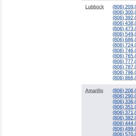
Lubbock
(806) 209
,
(806) 300
,
(806) 392
,
(806) 438
,
(806) 473
,
(806) 549
,
(806) 686
,
(806) 724
,
(806) 746
,
(806) 765
,
(806) 777
,
(806) 787
,
(806) 796
,
(806) 866
,
Amarillo
(806) 206
,
(806) 290
,
(806) 336
,
(806) 351
,
(806) 371
,
(806) 382
,
(806) 444
,
(806) 499
,
(806) 570
,