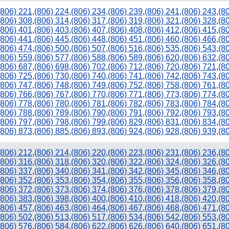
432
(806) 221
,
(806) 224
,
(806) 234
,
(806) 239
,
(806) 241
,
(806) 243
,
(8
(806) 308
,
(806) 314
,
(806) 317
,
(806) 319
,
(806) 321
,
(806) 328
,
(8
(806) 401
,
(806) 403
,
(806) 407
,
(806) 408
,
(806) 412
,
(806) 415
,
(8
(806) 441
,
(806) 445
,
(806) 448
,
(806) 451
,
(806) 460
,
(806) 466
,
(8
(806) 474
,
(806) 500
,
(806) 507
,
(806) 516
,
(806) 535
,
(806) 543
,
(8
(806) 559
,
(806) 577
,
(806) 588
,
(806) 589
,
(806) 620
,
(806) 632
,
(8
(806) 687
,
(806) 698
,
(806) 702
,
(806) 712
,
(806) 720
,
(806) 721
,
(8
(806) 725
,
(806) 730
,
(806) 740
,
(806) 741
,
(806) 742
,
(806) 743
,
(8
830
(806) 747
,
(806) 748
,
(806) 749
,
(806) 752
,
(806) 758
,
(806) 761
,
(8
(806) 766
,
(806) 767
,
(806) 770
,
(806) 771
,
(806) 773
,
(806) 774
,
(8
(806) 778
,
(806) 780
,
(806) 781
,
(806) 782
,
(806) 783
,
(806) 784
,
(8
(806) 788
,
(806) 789
,
(806) 790
,
(806) 791
,
(806) 792
,
(806) 793
,
(8
(806) 797
,
(806) 798
,
(806) 799
,
(806) 829
,
(806) 831
,
(806) 834
,
(8
(806) 873
,
(806) 885
,
(806) 893
,
(806) 924
,
(806) 928
,
(806) 939
,
(8
(806) 212
,
(806) 214
,
(806) 220
,
(806) 223
,
(806) 231
,
(806) 236
,
(8
(806) 316
,
(806) 318
,
(806) 320
,
(806) 322
,
(806) 324
,
(806) 326
,
(8
(806) 337
,
(806) 340
,
(806) 341
,
(806) 342
,
(806) 345
,
(806) 346
,
(8
(806) 352
,
(806) 353
,
(806) 354
,
(806) 355
,
(806) 356
,
(806) 358
,
(8
(806) 372
,
(806) 373
,
(806) 374
,
(806) 376
,
(806) 378
,
(806) 379
,
(8
(806) 383
,
(806) 398
,
(806) 400
,
(806) 410
,
(806) 418
,
(806) 420
,
(8
(806) 457
,
(806) 463
,
(806) 464
,
(806) 467
,
(806) 468
,
(806) 471
,
(8
(806) 502
,
(806) 513
,
(806) 517
,
(806) 534
,
(806) 542
,
(806) 553
,
(8
(806) 576
,
(806) 584
,
(806) 622
,
(806) 626
,
(806) 640
,
(806) 651
,
(8