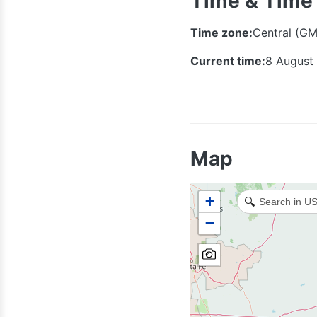
Time & Time
Time zone:
Central (GM
Current time:
8 August
719
Map
+
🔍
−
505